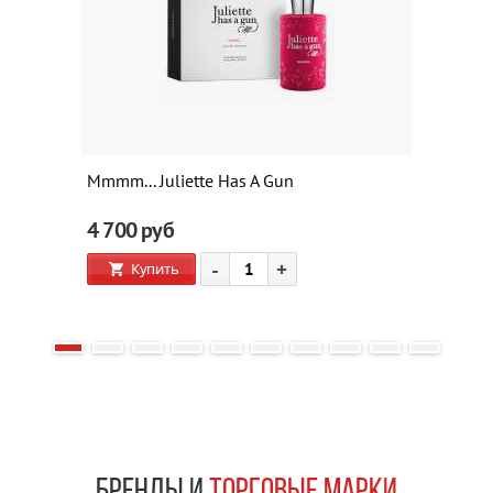
Mmmm... Juliette Has A Gun
4 700
руб
-
+
Купить