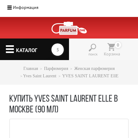
Информация
0
КАТАЛОГ
Корзина
поиск
Главная
Парфюмерия
Женская парфюмерия
Yves Saint Laurent
YVES SAINT LAURENT EllE
КУПИТЬ YVES SAINT LAURENT ELLE В
МОСКВЕ (90 МЛ)