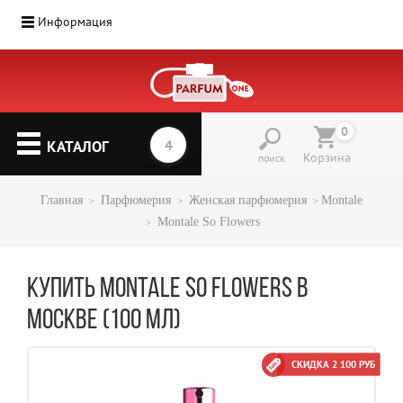
Информация
Парфюмерия
(1207)
0
▼
КАТАЛОГ
Корзина
поиск
Главная
Парфюмерия
Женская парфюмерия
Montale
Montale So Flowers
КУПИТЬ MONTALE SO FLOWERS В
МОСКВЕ (100 МЛ)
СКИДКА 2 100 РУБ