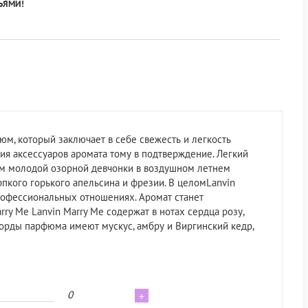
ЬЯМИ!
юм, который заключает в себе свежесть и легкость
сия аксессуаров аромата тому в подтверждение.
Легкий
зом молодой озорной девчонки в воздушном летнем
пкого горького апельсина и фрезии. В целомLanvin
профессиональных отношениях. Аромат станет
y Me Lanvin Marry Me содержат в нотах сердца розу,
орды парфюма имеют мускус, амбру и Виргинский кедр,
0
+