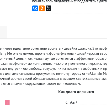
ПОНРАВИЛОСЬ ПРЕДЛОЖЕНИЕ? ПОДЕЛИТЕСЬ С ДРУЗ
e
имеет идеальное сочетание аромата и дизайна флакона. Это парф
 Marry Me очень нежен, впрочем, форма флакона и дизайнерская вер
 солнечный день и как нельзя лучше сочетается с эффектным обра
ержат парфюмерную композицию нежного утонченного персика, тер
ствуют внутреннюю свободу, зовущую их на подвиги в любовных и 
 для увлекательных прогулок по ночному городу огней.Lanvin Marr
очный аромат своей обладательницы в высшем свете.Базисные акк
таются в памяти окружающих своим великолепием.
Как долго держится
Слабый
+