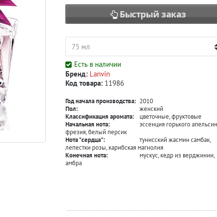
Быстрый заказ
Есть в наличии
Бренд:
Lanvin
Код товара:
11986
Год начала производства:
2010
Пол:
женский
Классификация аромата:
цветочные, фруктовые
Начальная нота:
эссенция горького апельсин
фрезия, белый персик
Нота "сердца":
тунисский жасмин самбак,
лепестки розы, карибская магнолия
Конечная нота:
мускус, кедр из верджинии,
амбра