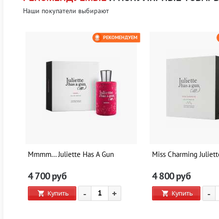
Наши покупатели выбирают
ЕМ
РЕКОМЕНДУЕМ
0 РУБ
Mmmm... Juliette Has A Gun
Miss Charming Juliet
4 700
руб
4 800
руб
-
+
-
Купить
Купить