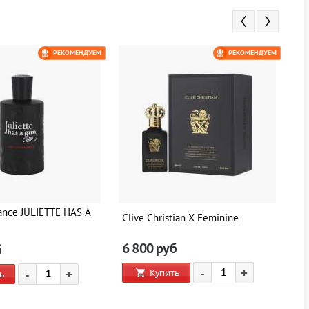
РЕКОМЕНДУЕМ
РЕКОМЕНДУЕМ
ance JULIETTE HAS A
Clive Christian X Feminine
Cl
6 800
руб
6
б
-
+
Купить
-
+
ь