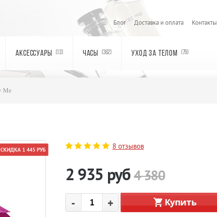
Блог
Доставка и оплата
Контакты
АКСЕССУАРЫ
ЧАСЫ
УХОД ЗА ТЕЛОМ
(13)
(362)
(79)
y Me
8 отзывов
СКИДКА 1 445 РУБ
2 935
руб
4 380
-
+
Купить