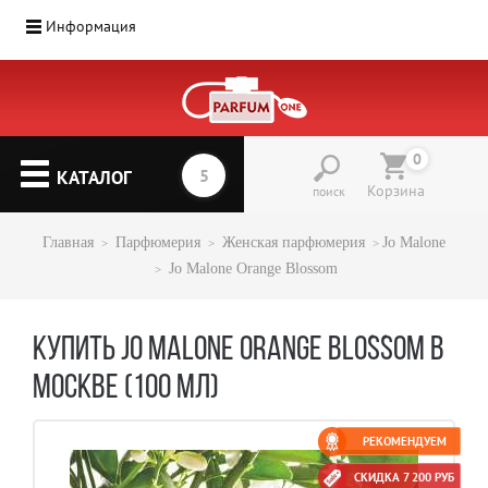
Информация
0
КАТАЛОГ
Корзина
поиск
Главная
Парфюмерия
Женская парфюмерия
Jo Malone
Jo Malone Orange Blossom
КУПИТЬ JO MALONE ORANGE BLOSSOM В
МОСКВЕ (100 МЛ)
РЕКОМЕНДУЕМ
СКИДКА 7 200 РУБ