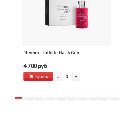
Mmmm... Juliette Has A Gun
4 700
руб
-
+
Купить