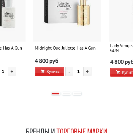
Lady Venge
te Has A Gun
Midnight Oud Juliette Has A Gun
GUN
4 800
руб
4 800
ру
+
-
+
Купить
Купит
БРЕНДЫ И
ТОРГОВЫЕ МАРКИ