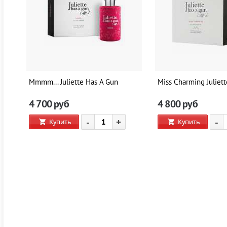
Mmmm... Juliette Has A Gun
Miss Charming Juliet
4 700
руб
4 800
руб
-
+
-
Купить
Купить