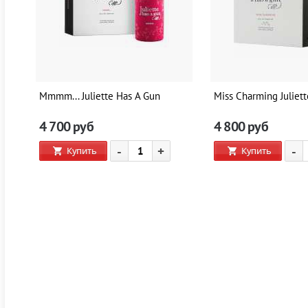
Mmmm... Juliette Has A Gun
Miss Charming Juliet
4 700
руб
4 800
руб
-
+
-
Купить
Купить