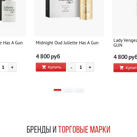
Lady Venge
te Has A Gun
Midnight Oud Juliette Has A Gun
GUN
4 800
руб
4 800
ру
+
-
+
Купить
Купит
БРЕНДЫ И
ТОРГОВЫЕ МАРКИ