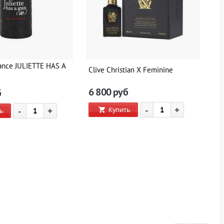
ance JULIETTE HAS A
Clive Christian X Feminine
Cl
6 800
руб
6
б
-
+
Купить
-
+
ь