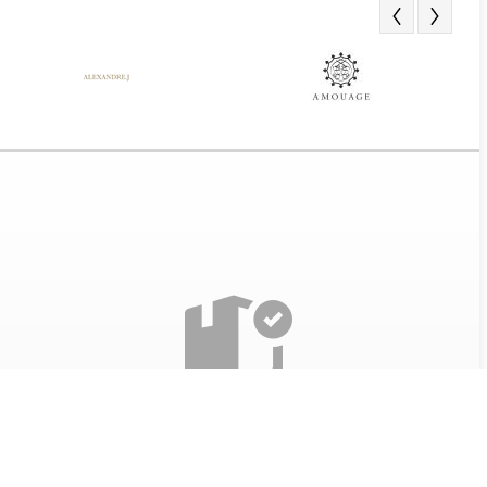
Получение заказа
Все наши товары проверяются перед отправкой. Так
же при получении парфюма, мы разрешаем вскрыть
его и оценить качество.