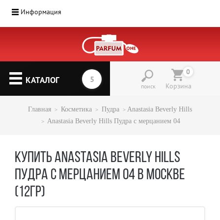
Информация
0
КАТАЛОГ
Корзина
поиск
Главная
Косметика
Пудра
Anastasia Beverly Hills
Anastasia Beverly Hills Пудра с мерцанием 04
КУПИТЬ ANASTASIA BEVERLY HILLS
ПУДРА С МЕРЦАНИЕМ 04 В МОСКВЕ
(12ГР)