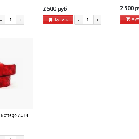
2 500
р
2 500
руб
Куп
-
+
-
+
Купить
 Bottego A014