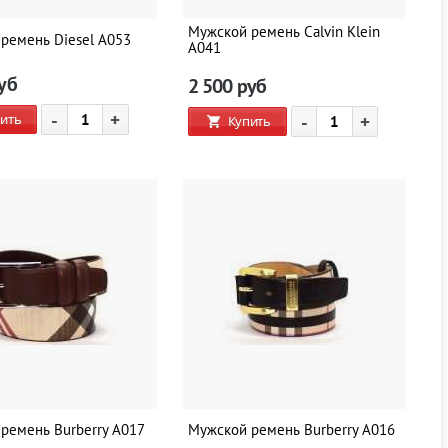
Мужской ремень Calvin Klein
ремень Diesel A053
A041
уб
2 500
руб
-
+
ить
-
+
Купить
ремень Burberry A017
Мужской ремень Burberry A016