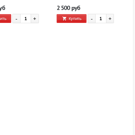
уб
2 500
руб
-
+
-
+
ить
Купить