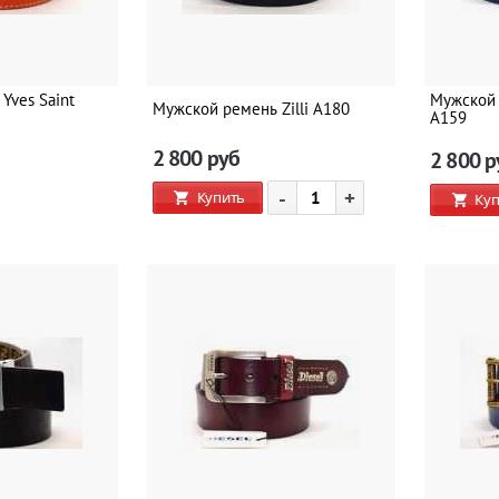
Yves Saint
Мужской 
Мужской ремень Zilli A180
A159
2 800
руб
2 800
р
-
+
Купить
Куп