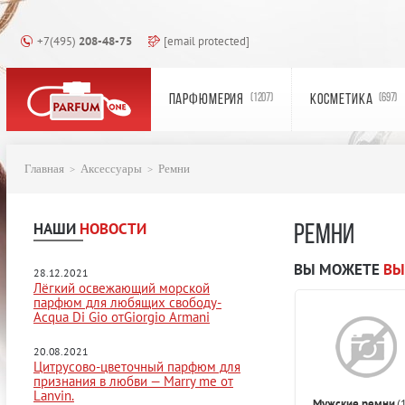
+7(495)
208-48-75
[email protected]
ПАРФЮМЕРИЯ
КОСМЕТИКА
(1207)
(697)
Главная
Аксессуары
Ремни
НАШИ
НОВОСТИ
РЕМНИ
ВЫ МОЖЕТЕ
ВЫ
28.12.2021
Лёгкий освежающий морской
парфюм для любящих свободу-
Acqua Di Gio отGiorgio Armani
20.08.2021
Цитрусово-цветочный парфюм для
признания в любви — Marry me от
Lanvin.
Мужские ремни
(