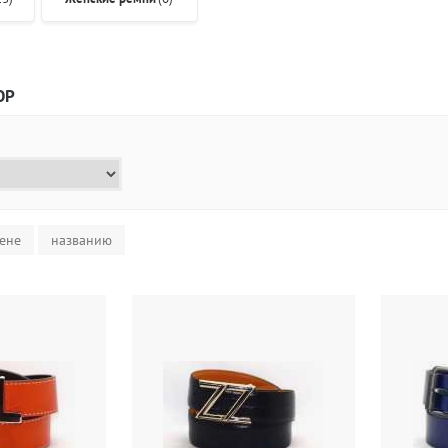
ОР
ене
названию