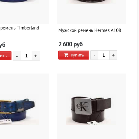
ремень Timberland
Мужской ремень Hermes A108
2 600
руб
уб
-
+
Купить
-
+
ить