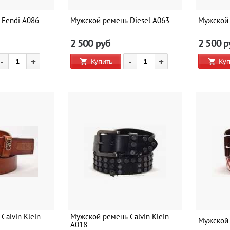
 Fendi A086
Мужской ремень Diesel A063
Мужской 
2 500
руб
2 500
р
-
+
-
+
Купить
Куп
Calvin Klein
Мужской ремень Calvin Klein
Мужской 
A018