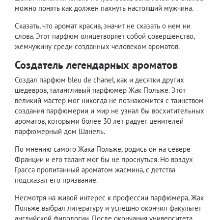
можно понять как должен пахнуть настоящий мужчина.
Сказать, что аромат красив, значит не сказать о нем ни
слова. Этот парфюм олицетворяет собой совершенство,
жемчужину среди созданных человеком ароматов.
Создатель легендарных ароматов
Создал парфюм bleu de chanel, как и десятки других
шедевров, талантливый парфюмер Жак Польже. Этот
великий мастер мог никогда не познакомится с таинством
создания парфюмерии и мир не узнал бы восхитительных
ароматов, которыми более 30 лет радует ценителей
парфюмерный дом Шанель.
По мнению самого Жака Польже, родись он на севере
Франции и его талант мог бы не проснуться. Но воздух
Грасса пропитанный ароматом жасмина, с детства
подсказал его призвание.
Несмотря на живой интерес к профессии парфюмера, Жак
Польже выбрал литературу и успешно окончил факультет
английской филологии. После окончания университета,