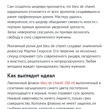
Сам создатель шедевра признается, что bleu de chanel
кардинально отличается от всех ароматов создававшихся
ранее парфюмерным домом. Мастеру удалось
невероятное, его шедевр объединяет свежесть юности с
терпким пряным ароматом уверенной зрелости.
Запах невероятно сексуален, он призван возносить
свободу и силу современного мужчины.
Рекламный ролик для bleu de chanel создавал знаменитый
режиссер Мартин Скорсезе. Его творение за несколько
секунд открывает суть современного рыцаря, загадочного
и властного, решительного и непредсказуемого. Любая
женщина жаждет принадлежать такому мужчине.
Как выглядит идеал
Лаконичный флакон
bleu de chanel 100 ml
выполненный в
сочетании насыщенного синего цвета, постепенно
переходящего в черный, точно отражает суть аромата.
Никакой навязчивости, ничего лишнего, только само
совершенство. Колпачок флакона не имеет защелки, он
снабжен магнитом, который и удерживает его,