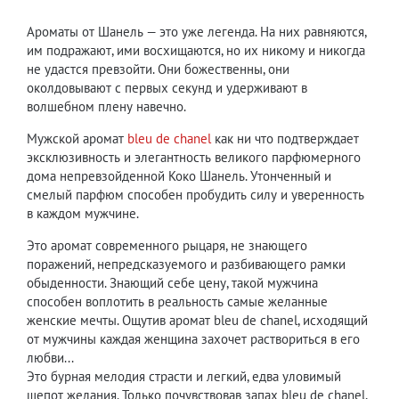
Ароматы от Шанель — это уже легенда. На них равняются,
им подражают, ими восхищаются, но их никому и никогда
не удастся превзойти. Они божественны, они
околдовывают с первых секунд и удерживают в
волшебном плену навечно.
Мужской аромат
bleu de chanel
как ни что подтверждает
эксклюзивность и элегантность великого парфюмерного
дома непревзойденной Коко Шанель. Утонченный и
смелый парфюм способен пробудить силу и уверенность
в каждом мужчине.
Это аромат современного рыцаря, не знающего
поражений, непредсказуемого и разбивающего рамки
обыденности. Знающий себе цену, такой мужчина
способен воплотить в реальность самые желанные
женские мечты. Ощутив аромат bleu de chanel, исходящий
от мужчины каждая женщина захочет раствориться в его
любви...
Это бурная мелодия страсти и легкий, едва уловимый
шепот желания. Только почувствовав запах bleu de chanel,