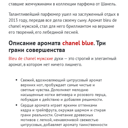
ставшие жемчужинами в коллекции парфюма от Шанель.
Талантливейший парфюмер ушел на заслуженный отдых в
2013 году, передав все дела своему сыну. Аромат bleu de
chanel мужской, стал для него бриллиантом на вершине
его творений, его лебединой песней.
Описание аромата
chanel blue
. Три
грани совершенства
Bleu de chanel мужские
духи — это строгий и элегантный
аромат, в котором нет ничего лишнего.
Свежий, вдохновляющий цитрусовый аромат
верхних нот, пробуждает самые чистые и
светлые чувства. Дополняют мелодию
насыщенные нотки ветивера и розового перца,
побуждая к действию и добавляя решимости.
Сердце аромата играет яркими оттенками
кедра и грейпфрута, окружая шармом и стирая
грани реальности. Сочетание древесных
мотивов с легкой, ненавязчивой свежестью
цитрусовых, добавляет аромату таинственности