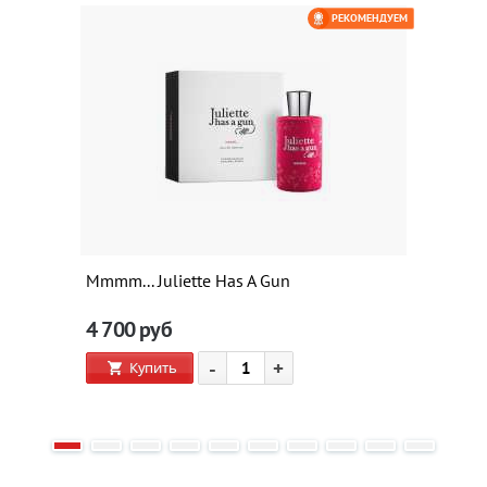
РЕКОМЕНДУЕМ
Mmmm... Juliette Has A Gun
4 700
руб
-
+
Купить