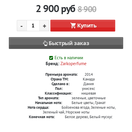
2 900
руб
8 900
-
+
Купить
Быстрый заказ
Есть в наличии
Бренд:
Zarkoperfume
Премьера аромата:
2014
Страна ТМ:
Канада
Сделано в:
Дания
Пол:
унисекс
Классификация:
нишевая
Тип аромата:
зеленые, цветочные
Начальная нота:
Белые цветы, Гранат
Нота сердца:
Бойзенова ягода, Зеленые ноты,
Зеленый чай, Морские ноты
Конечная нота:
Белое дерево, Белый мускус