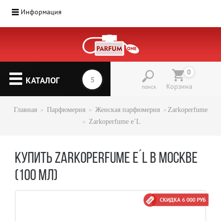
Информация
0
КАТАЛОГ
Корзина
поиск
Главная
Парфюмерия
Женская парфюмерия
Zarkoperfume
Zarkoperfume e´L
КУПИТЬ ZARKOPERFUME E´L В МОСКВЕ
(100 МЛ)
СКИДКА 6 000 РУБ