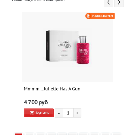
РЕКОМЕНДУЕМ
Mmmm... Juliette Has A Gun
4 700
руб
-
+
Купить