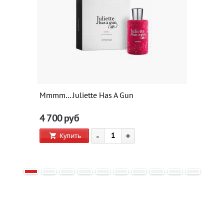
Mmmm... Juliette Has A Gun
4 700
руб
-
+
Купить