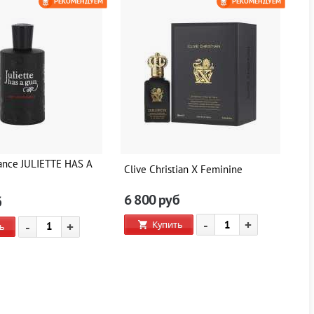
РЕКОМЕНДУЕМ
РЕКОМЕНДУЕМ
ance JULIETTE HAS A
Clive Christian X Feminine
Cl
6 800
руб
6
б
-
+
Купить
-
+
ь