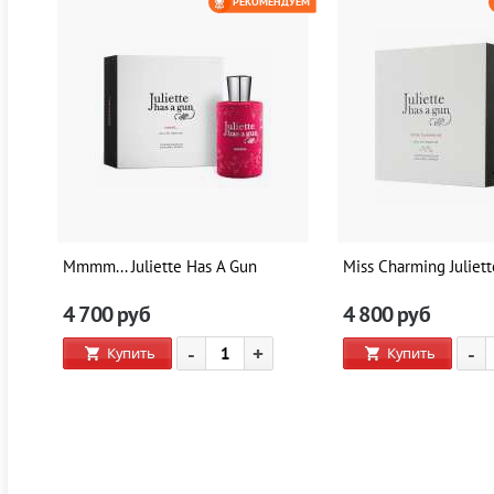
ЕМ
РЕКОМЕНДУЕМ
0 РУБ
Mmmm... Juliette Has A Gun
Miss Charming Juliet
4 700
руб
4 800
руб
-
+
-
Купить
Купить