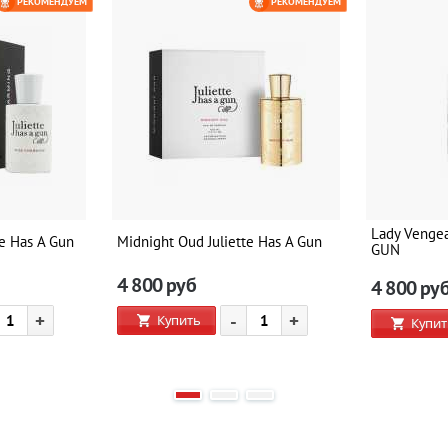
РЕКОМЕНДУЕМ
РЕКОМЕНДУЕМ
Lady Venge
te Has A Gun
Midnight Oud Juliette Has A Gun
GUN
4 800
руб
4 800
ру
+
-
+
Купить
Купит