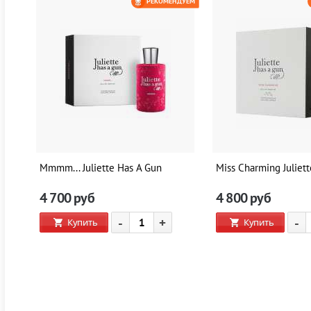
ЕМ
РЕКОМЕНДУЕМ
0 РУБ
Mmmm... Juliette Has A Gun
Miss Charming Juliet
4 700
руб
4 800
руб
-
+
-
Купить
Купить