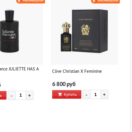
РЕКОМЕНДУЕМ
РЕКОМЕНДУЕМ
ance JULIETTE HAS A
Clive Christian X Feminine
Cl
6 800
руб
6
б
-
+
Купить
-
+
ь