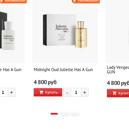
РЕКОМЕНДУЕМ
РЕКОМЕНДУЕМ
Lady Venge
te Has A Gun
Midnight Oud Juliette Has A Gun
GUN
4 800
руб
4 800
ру
+
-
+
Купить
Купит