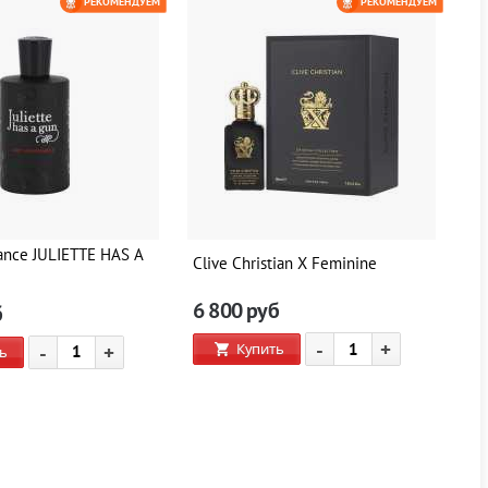
РЕКОМЕНДУЕМ
РЕКОМЕНДУЕМ
ance JULIETTE HAS A
Clive Christian X Feminine
Cl
6 800
руб
6
б
-
+
Купить
-
+
ь