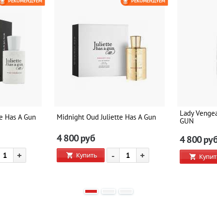
РЕКОМЕНДУЕМ
РЕКОМЕНДУЕМ
Lady Venge
te Has A Gun
Midnight Oud Juliette Has A Gun
GUN
4 800
руб
4 800
ру
+
-
+
Купить
Купит