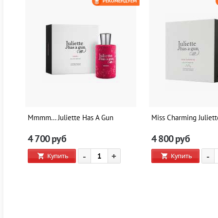
ЕМ
РЕКОМЕНДУЕМ
0 РУБ
Mmmm... Juliette Has A Gun
Miss Charming Juliet
4 700
руб
4 800
руб
-
+
-
Купить
Купить