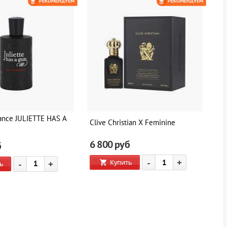
РЕКОМЕНДУЕМ
РЕКОМЕНДУЕМ
ance JULIETTE HAS A
Clive Christian X Feminine
Cl
6 800
руб
6
б
-
+
Купить
-
+
ь