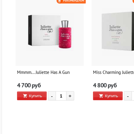
ЕМ
РЕКОМЕНДУЕМ
0 РУБ
Mmmm... Juliette Has A Gun
Miss Charming Juliet
4 700
руб
4 800
руб
-
+
-
Купить
Купить