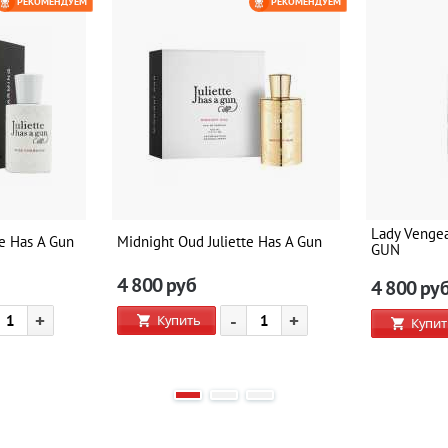
РЕКОМЕНДУЕМ
РЕКОМЕНДУЕМ
Lady Venge
te Has A Gun
Midnight Oud Juliette Has A Gun
GUN
4 800
руб
4 800
ру
+
-
+
Купить
Купит