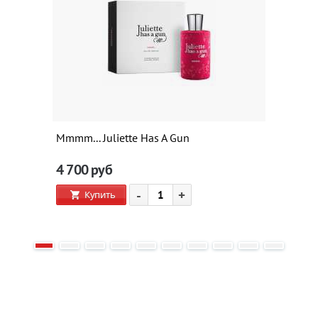
Mmmm... Juliette Has A Gun
4 700
руб
-
+
Купить