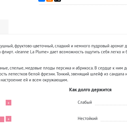
душный, фруктово-цветочный, сладкий и немного пудровый аромат 
флирт. «Jeanne La Plume» дает возможность ощутить себя легко и б
е, спелые, медовые плоды персика и абрикоса. В сердце к ним до
ость лепестков белой фрезии. Тонкий, звенящий шлейф из сандала 
настроение ей и всем окружающим.
Как долго держится
Слабый
+
Нестойкий
+