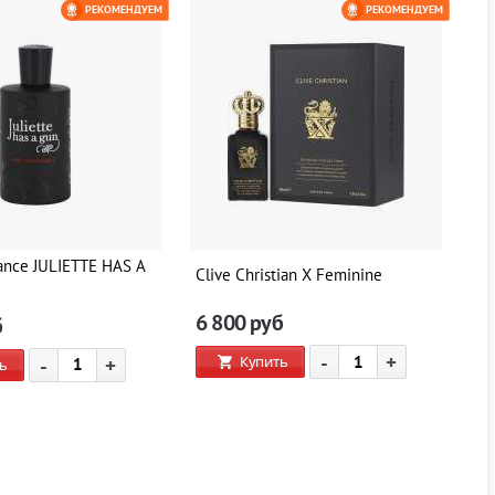
РЕКОМЕНДУЕМ
РЕКОМЕНДУЕМ
ance JULIETTE HAS A
Clive Christian X Feminine
Cl
6 800
руб
6
б
-
+
Купить
-
+
ь