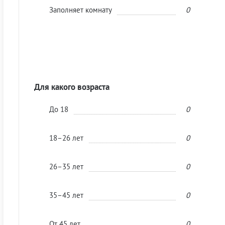
Заполняет комнату
0
Для какого возраста
До 18
0
18–26 лет
0
26–35 лет
0
35–45 лет
0
От 45 лет
0