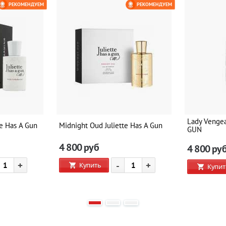
РЕКОМЕНДУЕМ
РЕКОМЕНДУЕМ
Lady Venge
te Has A Gun
Midnight Oud Juliette Has A Gun
GUN
4 800
руб
4 800
ру
+
-
+
Купить
Купит