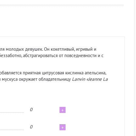
для молодых девушек. Он кокетливый, игривый и
еззаботно, абстрагироваться от повседневности и с
бавляется приятная цитрусовая кислинка апельсина,
и мускуса окружает обладательницу
Lanvin «Jeanne La
0
+
0
+