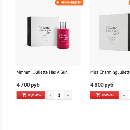
ЕМ
РЕКОМЕНДУЕМ
0 РУБ
Mmmm... Juliette Has A Gun
Miss Charming Juliet
4 700
руб
4 800
руб
-
+
-
Купить
Купить