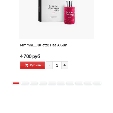
Mmmm... Juliette Has A Gun
4 700
руб
-
+
Купить