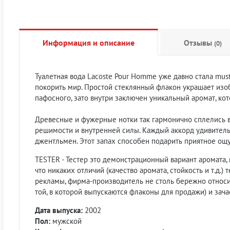
Информация и описание
Отзывы
(0)
Туалетная вода Lacoste Pour Homme уже давно стала mus
покорить мир. Простой стеклянный флакон украшает из
пафосного, зато внутри заключен уникальный аромат, ко
Древесные и фужерные нотки так гармонично сплелись в
решимости и внутренней силы. Каждый аккорд удивитель
джентльмен. Этот запах способен подарить приятное ощу
TESTER - Тестер это демонстрационный вариант аромата,
что никаких отличий (качество аромата, стойкость и т.д.
рекламы, фирма-производитель не столь бережно относит
той, в которой выпускаются флаконы для продажи) и зача
Дата выпуска:
2002
Пол:
мужской