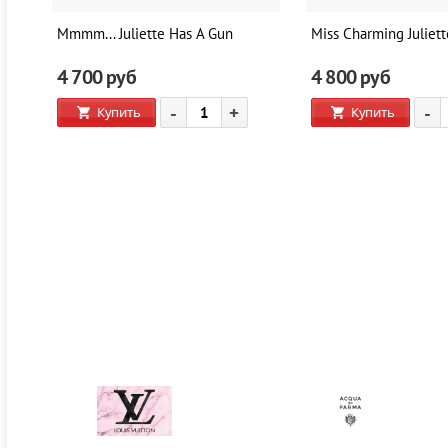
Mmmm... Juliette Has A Gun
Miss Charming Juliet
4 700
руб
4 800
руб
-
+
-
Купить
Купить