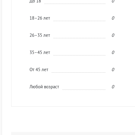
До 18
0
18–26 лет
0
26–35 лет
0
35–45 лет
0
От 45 лет
0
Любой возраст
0