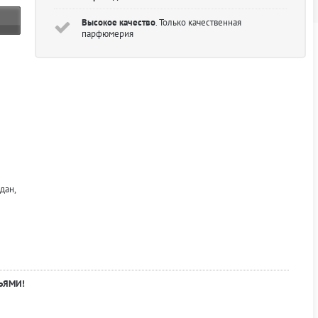
Высокое качество
. Только качественная
парфюмерия
дан,
ЬЯМИ!