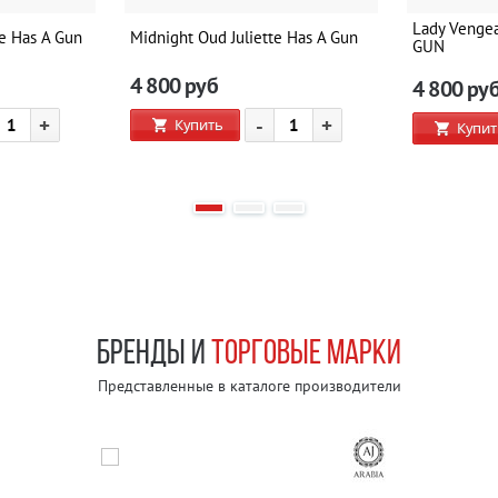
Lady Venge
te Has A Gun
Midnight Oud Juliette Has A Gun
GUN
4 800
руб
4 800
ру
+
-
+
Купить
Купит
БРЕНДЫ И
ТОРГОВЫЕ МАРКИ
Представленные в каталоге производители