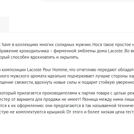
t have в коллекциях многих солидных мужчин. Нося такое простое
ображение крокодильчика – фирменной эмблемы дома Lacoste. Во 
торый способен вдохновлять и окрылять.
 композиции Lacoste Pour Homme, что отчетливо передают обладате
ного мужского аромата идеально подчеркивает лучшие стороны ха
щение свежести, вдохнуть новые силы и подарит стойкую увереннос
 который прилагается производителями к партии товара с целью ре
) тестер от варианта для продажи не имеет! Разница между ними лиш
ся к их оформлению: они предлагаются в так называемой техничес
стую не комплектуются крышкой. От этого и более низкая цена тест