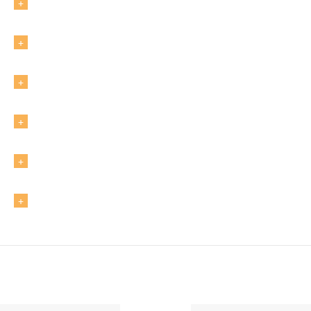
+
+
+
+
+
+