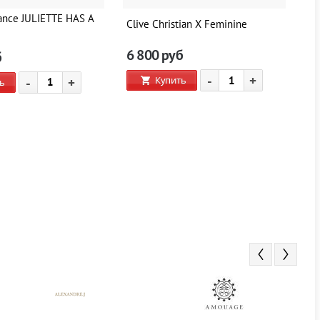
ance JULIETTE HAS A
Clive Christian X Feminine
Cl
6 800
руб
6
б
-
+
Купить
-
+
ь