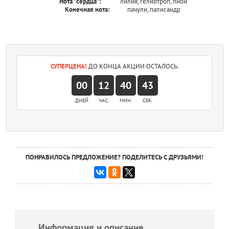
Нота "сердца":
лилия, гелиотроп, пион
Конечная нота:
пачули, палисандр
СУПЕРЦЕНА!
ДО КОНЦА АКЦИИ ОСТАЛОСЬ:
00
12
40
43
ДНЕЙ
ЧАС.
МИН.
СЕК.
ПОНРАВИЛОСЬ ПРЕДЛОЖЕНИЕ? ПОДЕЛИТЕСЬ С ДРУЗЬЯМИ!
Информация и описание