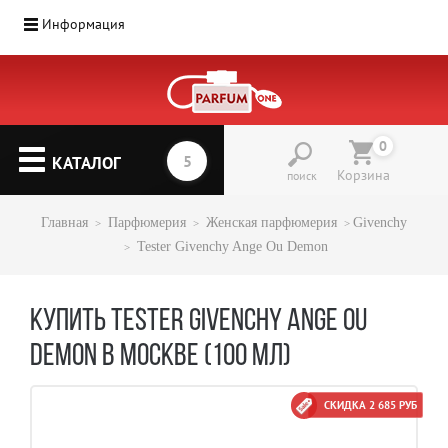
Информация
0
КАТАЛОГ
Корзина
поиск
Главная
Парфюмерия
Женская парфюмерия
Givenchy
Tester Givenchy Ange Ou Demon
КУПИТЬ TESTER GIVENCHY ANGE OU
DEMON В МОСКВЕ (100 МЛ)
СКИДКА 2 685 РУБ