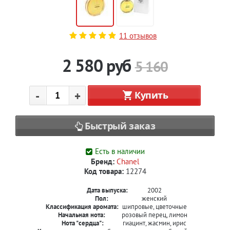
11 отзывов
2 580
руб
5 160
-
+
Купить
Быстрый заказ
Есть в наличии
Бренд:
Chanel
Код товара:
12274
Дата выпуска:
2002
Пол:
женский
Классификация аромата:
шипровые, цветочные
Начальная нота:
розовый перец, лимон
Нота "сердца":
гиацинт, жасмин, ирис