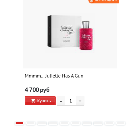
РЕКОМЕНДУЕМ
Mmmm... Juliette Has A Gun
4 700
руб
-
+
Купить