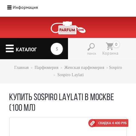
Информация
0
КАТАЛОГ
Корзина
поиск
Главная
Парфюмерия
Женская парфюмерия
Sospiro
Sospiro Laylati
КУПИТЬ SOSPIRO LAYLATI В МОСКВЕ
(100 МЛ)
СКИДКА 4 400 РУБ