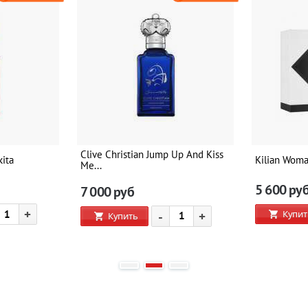
Clive Christian Jump Up And Kiss
kita
Kilian Woma
Me...
5 600
ру
7 000
руб
+
Купит
-
+
Купить