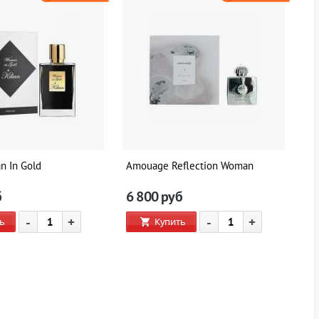
n In Gold
Amouage Reflection Woman
Di
б
6 800
руб
5
-
+
-
+
ь
Купить