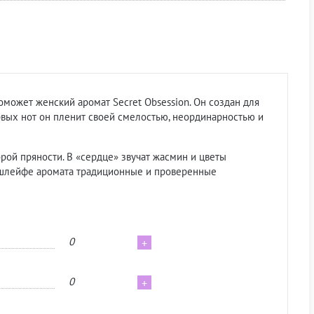
может женский аромат Secret Obsession. Он создан для
рвых нот он пленит своей смелостью, неординарностью и
рой пряности. В «сердце» звучат жасмин и цветы
В шлейфе аромата традиционные и проверенные
0
+
0
+