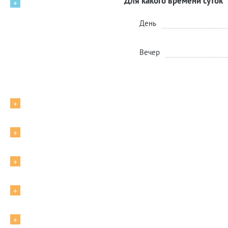
Для какого времени суток
+
День
Вечер
+
+
+
+
+