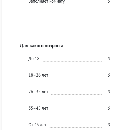
Заполняет комнату
0
Для какого возраста
До 18
0
18–26 лет
0
26–35 лет
0
35–45 лет
0
От 45 лет
0