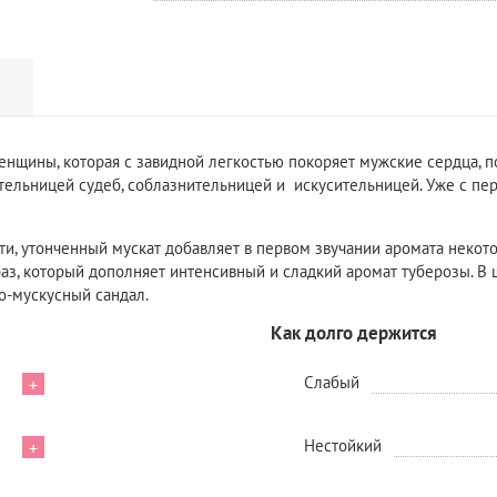
нщины, которая с завидной легкостью покоряет мужские сердца, по
ительницей судеб, соблазнительницей и искусительницей. Уже с пе
и, утонченный мускат добавляет в первом звучании аромата некото
раз, который дополняет интенсивный и сладкий аромат туберозы. 
но-мускусный сандал.
Как долго держится
Слабый
+
Нестойкий
+