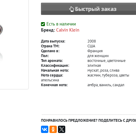
Быстрый заказ
Есть в наличии
Бренд:
Calvin Klein
Дата выпуска:
2008
Страна ТМ:
США
Сделано в:
Франция
Пол:
для женщин
Тип аромата:
восточные, цветочные
Классификация:
элитная
Начальная нота:
мускат, роза, слива
Нота сердца:
жасмин, тубероза, цветы
апельсина
Конечная нота:
амбра, ваниль, сандал
ПОНРАВИЛОСЬ ПРЕДЛОЖЕНИЕ? ПОДЕЛИТЕСЬ С ДРУЗ