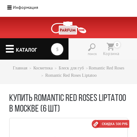
Информация
0
КАТАЛОГ
Корзина
поиск
Главная
Косметика
Блеск для губ
Romantic Red Roses
Romantic Red Roses Liptatoo
КУПИТЬ ROMANTIC RED ROSES LIPTATOO
В МОСКВЕ (6 ШТ)
СКИДКА 500 РУБ