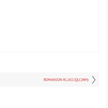
ROMANSON RL2611QLC(WH)