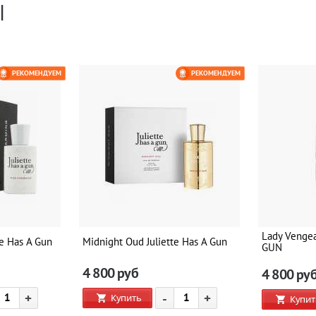
Ы
РЕКОМЕНДУЕМ
РЕКОМЕНДУЕМ
Lady Venge
te Has A Gun
Midnight Oud Juliette Has A Gun
GUN
4 800
руб
4 800
ру
+
-
+
Купить
Купит