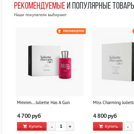
РЕКОМЕНДУЕМЫЕ
И ПОПУЛЯРНЫЕ ТОВАР
Наши покупатели выбирают
ЕМ
РЕКОМЕНДУЕМ
0 РУБ
Mmmm... Juliette Has A Gun
Miss Charming Juliet
4 700
руб
4 800
руб
-
+
-
Купить
Купить