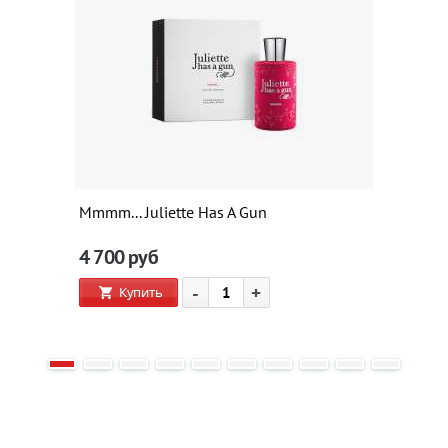
Mmmm... Juliette Has A Gun
4 700
руб
-
+
Купить