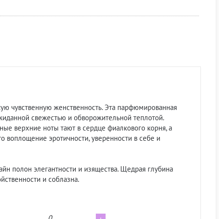
гкую чувственную женственность. Эта парфюмированная
ожиданной свежестью и обворожительной теплотой.
ые верхние ноты тают в сердце фиалкового корня, а
это воплощение эротичности, уверенности в себе и
айн полон элегантности и изящества. Щедрая глубина
йственности и соблазна.
0