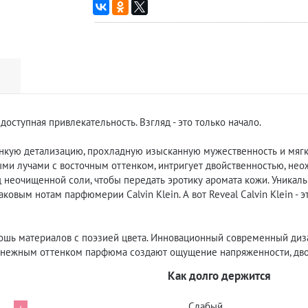
оступная привлекательность. Взгляд - это только начало.
 тонкую детализацию, прохладную изысканную мужественность и мя
ными лучами с восточным оттенком, интригует двойственностью, не
неочищенной соли, чтобы передать эротику аромата кожи. Уникальн
овым нотам парфюмерии Calvin Klein. А вот Reveal Calvin Klein - 
скошь материалов с поэзией цвета. Инновационный современный диз
с нежным оттенком парфюма создают ощущение напряженности, дво
Как долго держится
Слабый