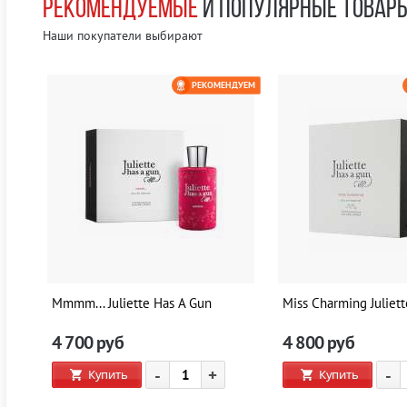
РЕКОМЕНДУЕМЫЕ
И ПОПУЛЯРНЫЕ ТОВАР
Наши покупатели выбирают
ЕМ
РЕКОМЕНДУЕМ
0 РУБ
Mmmm... Juliette Has A Gun
Miss Charming Juliet
4 700
руб
4 800
руб
-
+
-
Купить
Купить