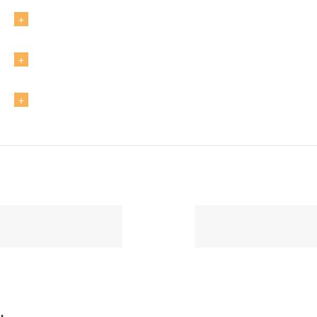
+
+
+