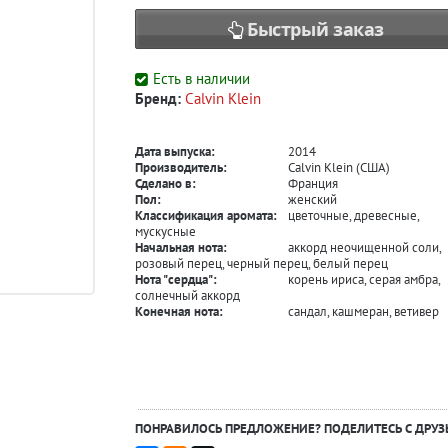
Быстрый заказ
Есть в наличии
Бренд:
Calvin Klein
Дата выпуска:
2014
Производитель:
Calvin Klein (США)
Сделано в:
Франция
Пол:
женский
Классификация аромата:
цветочные, древесные,
мускусные
Начальная нота:
аккорд неочищенной соли,
розовый перец, черный перец, белый перец
Нота "сердца":
корень ириса, серая амбра,
солнечный аккорд
Конечная нота:
сандал, кашмеран, ветивер
ПОНРАВИЛОСЬ ПРЕДЛОЖЕНИЕ? ПОДЕЛИТЕСЬ С ДРУЗ