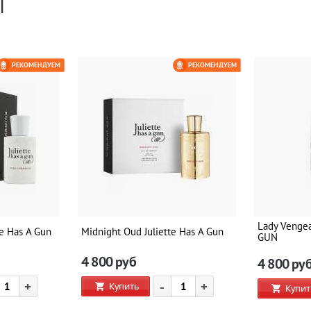
Ы
РЕКОМЕНДУЕМ
РЕКОМЕНДУЕМ
Lady Venge
te Has A Gun
Midnight Oud Juliette Has A Gun
GUN
4 800
руб
4 800
ру
+
-
+
Купить
Купит