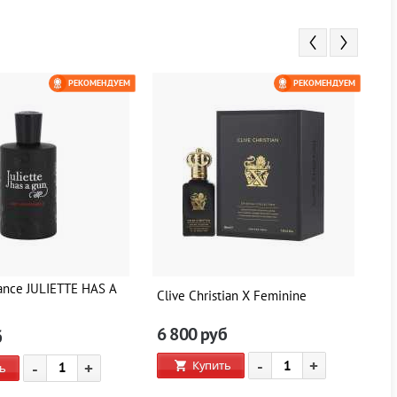
РЕКОМЕНДУЕМ
РЕКОМЕНДУЕМ
ance JULIETTE HAS A
Clive Christian X Feminine
Cl
6 800
руб
6
б
-
+
Купить
-
+
ь