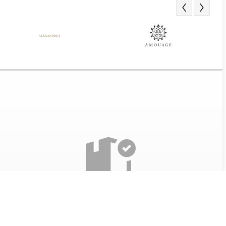
Получение заказа
Все наши товары проверяются перед отправкой. Так
же при получении парфюма, мы разрешаем вскрыть
его и оценить качество.