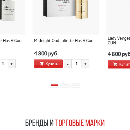
Lady Venge
te Has A Gun
Midnight Oud Juliette Has A Gun
GUN
4 800
руб
4 800
ру
+
-
+
Купить
Купит
БРЕНДЫ И
ТОРГОВЫЕ МАРКИ