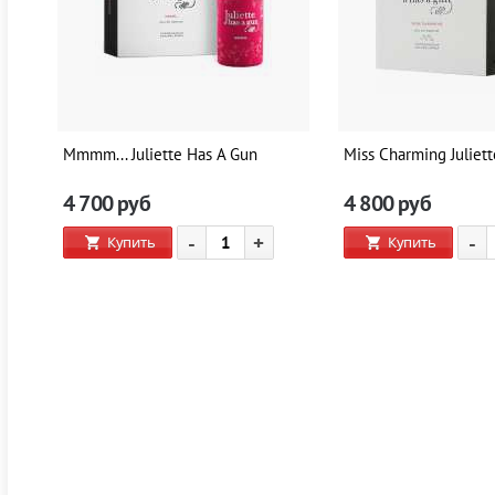
Mmmm... Juliette Has A Gun
Miss Charming Juliet
4 700
руб
4 800
руб
-
+
-
Купить
Купить