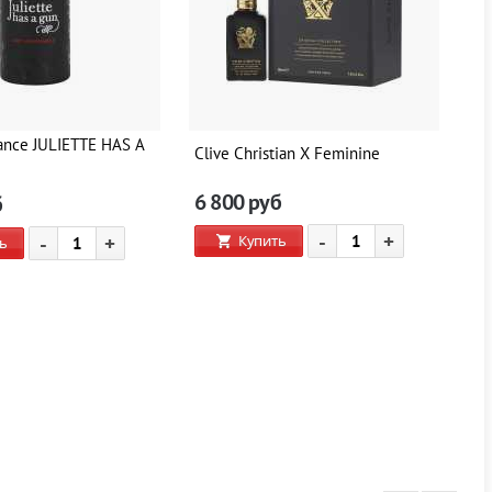
ance JULIETTE HAS A
Clive Christian X Feminine
Cl
6 800
руб
6
б
-
+
Купить
-
+
ь