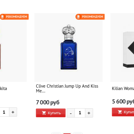
РЕКОМЕНДУЕМ
РЕКОМЕНДУЕМ
Clive Christian Jump Up And Kiss
kita
Kilian Woma
Me...
5 600
ру
7 000
руб
+
Купит
-
+
Купить