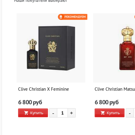
Наши покупатели выбирают
НДУЕМ
РЕКОМЕНДУЕМ
 A
Clive Christian X Feminine
Clive Christian Matsu
6 800
руб
6 800
руб
-
+
-
Купить
Купить