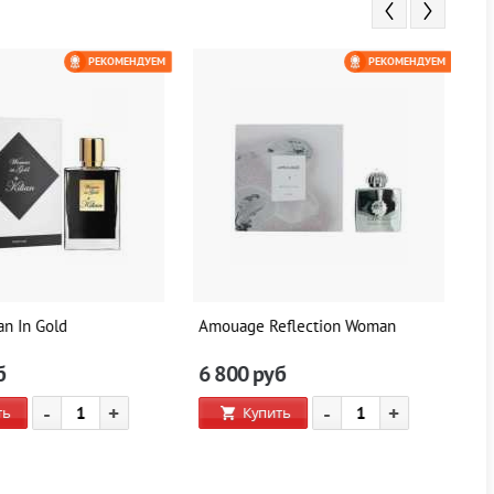
РЕКОМЕНДУЕМ
РЕКОМЕНДУЕМ
n In Gold
Amouage Reflection Woman
Di
б
6 800
руб
5
-
+
-
+
ь
Купить