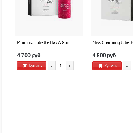
Mmmm... Juliette Has A Gun
Miss Charming Juliet
4 700
руб
4 800
руб
-
+
-
Купить
Купить