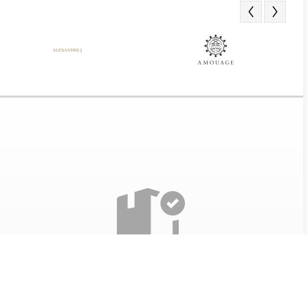
Получение заказа
Все наши товары проверяются перед отправкой. Так
же при получении парфюма, мы разрешаем вскрыть
его и оценить качество.