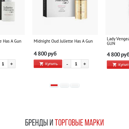
Lady Venge
te Has A Gun
Midnight Oud Juliette Has A Gun
GUN
4 800
руб
4 800
ру
+
-
+
Купить
Купит
БРЕНДЫ И
ТОРГОВЫЕ МАРКИ