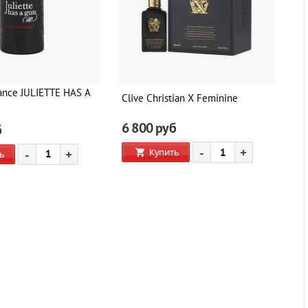
ance JULIETTE HAS A
Clive Christian X Feminine
Cl
6 800
руб
6
б
-
+
Купить
-
+
ь