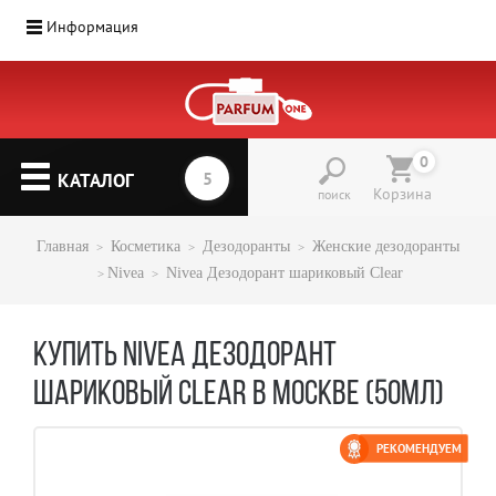
Информация
0
КАТАЛОГ
Корзина
поиск
Главная
Косметика
Дезодоранты
Женские дезодоранты
Nivea
Nivea Дезодорант шариковый Clear
КУПИТЬ NIVEA ДЕЗОДОРАНТ
ШАРИКОВЫЙ CLEAR В МОСКВЕ (50МЛ)
РЕКОМЕНДУЕМ