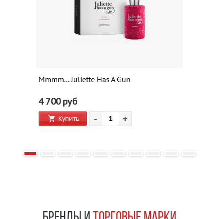
Mmmm... Juliette Has A Gun
4 700
руб
-
+
Купить
БРЕНДЫ И
ТОРГОВЫЕ МАРКИ