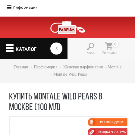
Информация
0
КАТАЛОГ
Корзина
поиск
Главная
Парфюмерия
Женская парфюмерия
Montale
Montale Wild Pears
КУПИТЬ MONTALE WILD PEARS В
МОСКВЕ (100 МЛ)
РЕКОМЕНДУЕМ
СКИДКА 9 200 РУБ