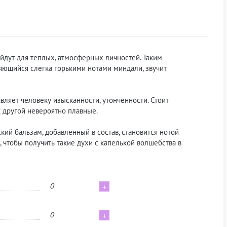
йдут для теплых, атмосферных личностей. Таким
яющийся слегка горькими нотами миндали, звучит
вляет человеку изысканности, утонченности. Стоит
к другой невероятно плавные.
ский бальзам, добавленный в состав, становится нотой
чтобы получить такие духи с капелькой волшебства в
0
+
0
+