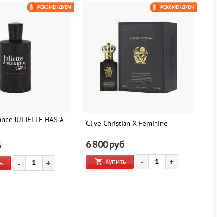
РЕКОМЕНДУЕМ
РЕКОМЕНДУЕМ
ance JULIETTE HAS A
Clive Christian X Feminine
Cl
6 800
руб
6
б
-
+
Купить
-
+
ь