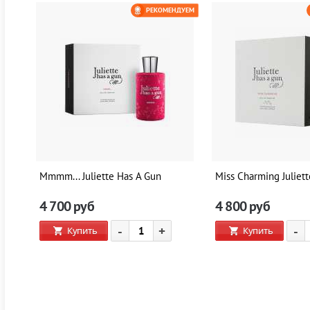
ЕМ
РЕКОМЕНДУЕМ
0 РУБ
Mmmm... Juliette Has A Gun
Miss Charming Juliet
4 700
руб
4 800
руб
-
+
-
Купить
Купить