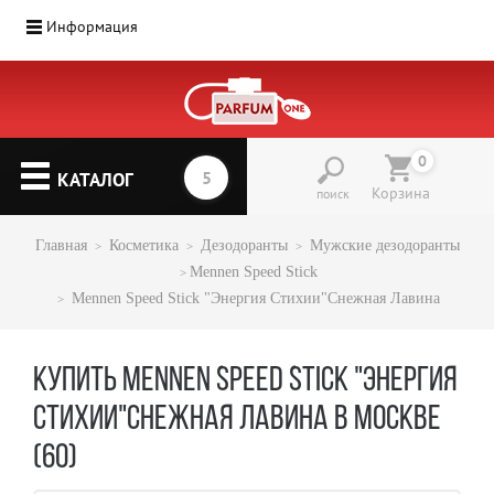
Информация
0
КАТАЛОГ
Корзина
поиск
Главная
Косметика
Дезодоранты
Мужские дезодоранты
Mennen Speed Stick
Mennen Speed Stick "Энергия Стихии"Снежная Лавина
КУПИТЬ MENNEN SPEED STICK "ЭНЕРГИЯ
СТИХИИ"СНЕЖНАЯ ЛАВИНА В МОСКВЕ
(60)