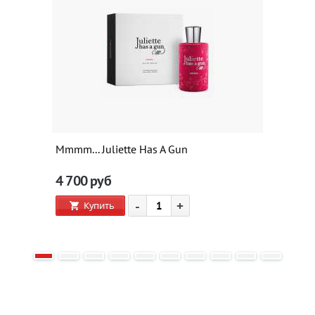
Mmmm... Juliette Has A Gun
4 700
руб
-
+
Купить