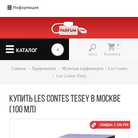
Информация
Парфюмерия
(1207)
0
▼
КАТАЛОГ
Корзина
поиск
Главная
Парфюмерия
Mужская парфюмерия
Les Contes
Les Contes Tesey
КУПИТЬ LES CONTES TESEY В МОСКВЕ
(100 МЛ)
СКИДКА 2 200 РУБ