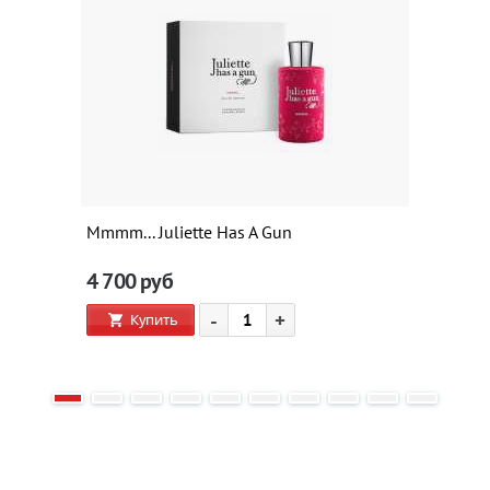
Mmmm... Juliette Has A Gun
4 700
руб
-
+
Купить