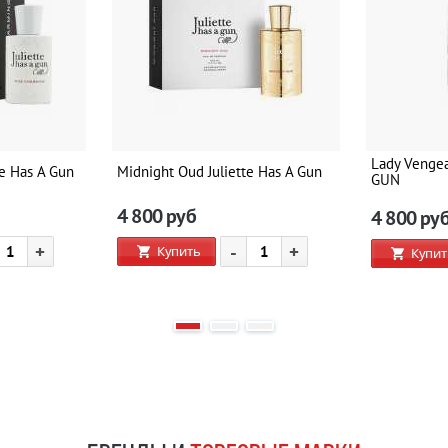
Lady Venge
te Has A Gun
Midnight Oud Juliette Has A Gun
GUN
4 800
руб
4 800
ру
+
-
+
Купить
Купит