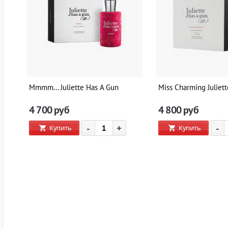
Mmmm... Juliette Has A Gun
Miss Charming Juliet
4 700
руб
4 800
руб
-
+
-
Купить
Купить