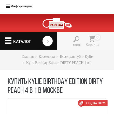
Информация
0
КАТАЛОГ
Корзина
поиск
Главная
Косметика
Блеск для губ
Kylie
Kylie Birthday Edition DIRTY PEACH 4 в 1
КУПИТЬ KYLIE BIRTHDAY EDITION DIRTY
PEACH 4 В 1 В МОСКВЕ
СКИДКА 50 РУБ