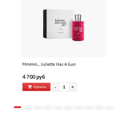
Mmmm... Juliette Has A Gun
4 700
руб
-
+
Купить