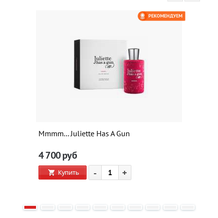
РЕКОМЕНДУЕМ
Mmmm... Juliette Has A Gun
4 700
руб
-
+
Купить