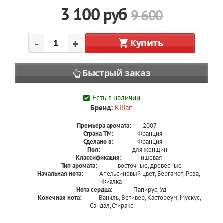
3 100
руб
9 600
-
+
Купить
Быстрый заказ
Есть в наличии
Бренд:
Kilian
Премьера аромата:
2007
Страна ТМ:
Франция
Сделано в:
Франция
Пол:
для женщин
Классификация:
нишевая
Тип аромата:
восточные, древесные
Начальная нота:
Апельсиновый цвет, Бергамот, Роза,
Фиалка
Нота сердца:
Папирус, Уд
Конечная нота:
Ваниль, Ветивер, Кастореум, Мускус,
Сандал, Стиракс