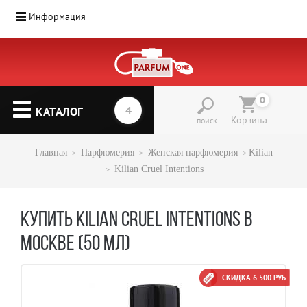
Информация
Парфюмерия
(1207)
0
▼
КАТАЛОГ
Корзина
поиск
Главная
Парфюмерия
Женская парфюмерия
Kilian
Kilian Cruel Intentions
КУПИТЬ KILIAN CRUEL INTENTIONS В
МОСКВЕ (50 МЛ)
СКИДКА 6 500 РУБ