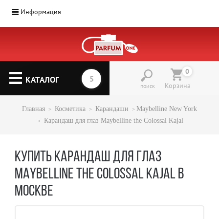
Информация
0
КАТАЛОГ
Корзина
поиск
Главная
Косметика
Карандаши
Maybelline New York
Карандаш для глаз Maybelline the Colossal Kajal
КУПИТЬ КАРАНДАШ ДЛЯ ГЛАЗ
MAYBELLINE THE COLOSSAL KAJAL В
МОСКВЕ