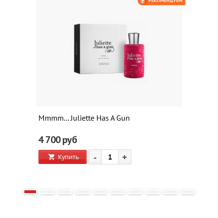
РЕКОМЕНДУЕМ
Mmmm... Juliette Has A Gun
4 700
руб
-
+
Купить