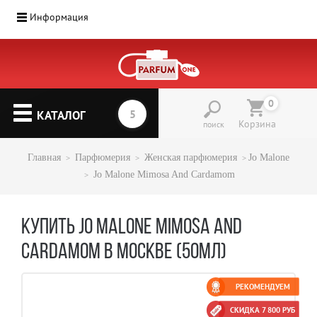
Информация
0
КАТАЛОГ
Корзина
поиск
Главная
Парфюмерия
Женская парфюмерия
Jo Malone
Jo Malone Mimosa And Cardamom
КУПИТЬ JO MALONE MIMOSA AND
CARDAMOM В МОСКВЕ (50МЛ)
РЕКОМЕНДУЕМ
СКИДКА 7 800 РУБ