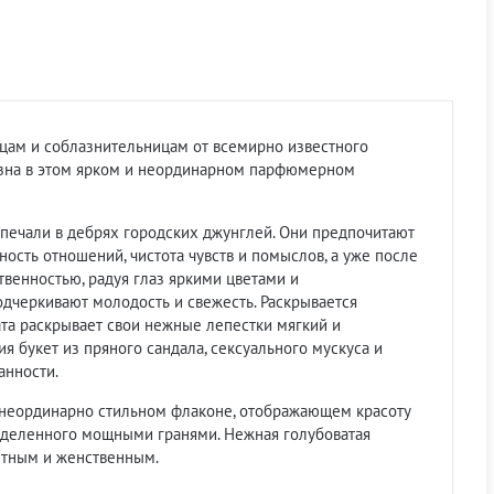
ицам и соблазнительницам от всемирно известного
лазна в этом ярком и неординарном парфюмерном
 печали в дебрях городских джунглей. Они предпочитают
ность отношений, чистота чувств и помыслов, а уже после
твенностью, радуя глаз яркими цветами и
дчеркивают молодость и свежесть. Раскрывается
та раскрывает свои нежные лепестки мягкий и
я букет из пряного сандала, сексуального мускуса и
анности.
м неординарно стильном флаконе, отображающем красоту
азделенного мощными гранями. Нежная голубоватая
нтным и женственным.