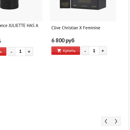
ance JULIETTE HAS A
Clive Christian X Feminine
Cl
6 800
руб
6
б
-
+
Купить
-
+
ь