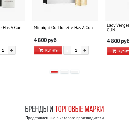
Lady Venge
te Has A Gun
Midnight Oud Juliette Has A Gun
GUN
4 800
руб
4 800
ру
+
-
+
Купить
Купит
БРЕНДЫ И
ТОРГОВЫЕ МАРКИ
Представленные в каталоге производители