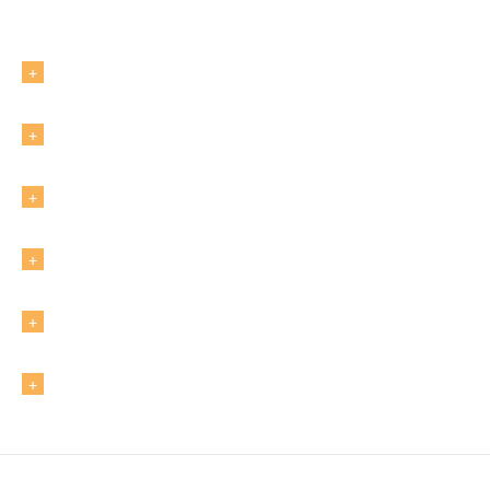
+
+
+
+
+
+