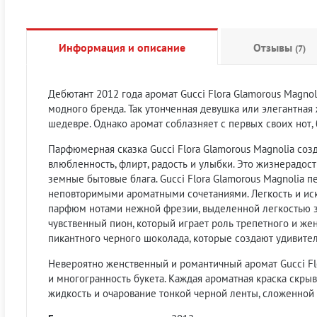
Информация и описание
Отзывы
(7)
Дебютант 2012 года аромат Gucci Flora Glamorous Magno
модного бренда. Так утонченная девушка или элегантна
шедевре. Однако аромат соблазняет с первых своих нот,
Парфюмерная сказка Gucci Flora Glamorous Magnolia соз
влюбленность, флирт, радость и улыбки. Это жизнерадост
земные бытовые блага. Gucci Flora Glamorous Magnolia п
неповторимыми ароматными сочетаниями. Легкость и иск
парфюм нотами нежной фрезии, выделенной легкостью зе
чувственный пион, который играет роль трепетного и жен
пикантного черного шоколада, которые создают удивител
Невероятно женственный и романтичный аромат Gucci Fl
и многогранность букета. Каждая ароматная краска скр
жидкость и очарование тонкой черной ленты, сложенной