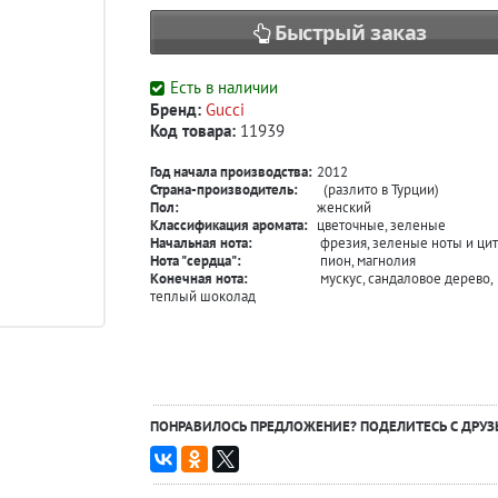
Быстрый заказ
Есть в наличии
Бренд:
Gucci
Код товара:
11939
Год начала производства:
2012
Страна-производитель:
(разлито в Турции)
Пол:
женский
Классификация аромата:
цветочные, зеленые
Начальная нота:
фрезия, зеленые ноты и ци
Нота "сердца":
пион, магнолия
Конечная нота:
мускус, сандаловое дерево,
теплый шоколад
ПОНРАВИЛОСЬ ПРЕДЛОЖЕНИЕ? ПОДЕЛИТЕСЬ С ДРУЗ