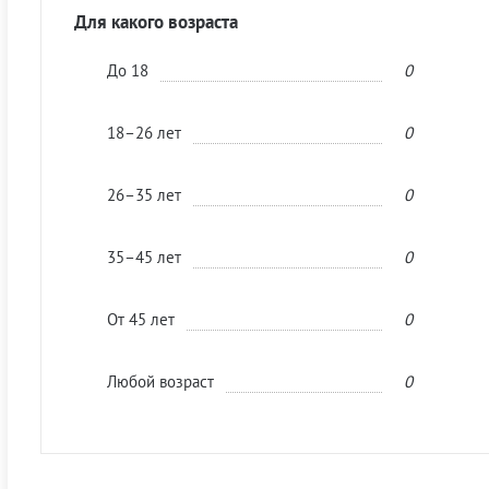
Для какого возраста
До 18
0
18–26 лет
0
26–35 лет
0
35–45 лет
0
От 45 лет
0
Любой возраст
0