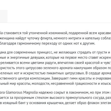
lia становится той утонченной изюминкой, подаренной всем красав
я женщина найдут чуточку флирта, немного интриги и капельку соб
 благодаря гармоничному переходу от одних нот к другим.
дана для современных принцесс, не желающих страдать от грусти и
ные и энергичные девушки, которые на первое место ставят искрен
ереливается всеми цветами радуги, впечатляя своей красотой и чувс
ристость этого цитрусово-зеленого аромата наилучшим образом по
леных нот и искристостью пикантных цитрусовых. В сердце арома
ственного центра композиции. Завершает гимн красоты и очаровани
ьный мир красоты, молодости, несравненной грациозности и изыск
ora Glamorous Magnolia надежно сокрыт в лаконичном, но при это
ывается за прозрачным стеклом высокого прямоугольного сосуда, р
 в изящный бант у основания крышечки, делает образ флакон элега