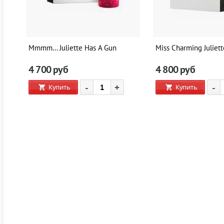
Mmmm... Juliette Has A Gun
Miss Charming Juliet
4 700
руб
4 800
руб
-
+
-
Купить
Купить