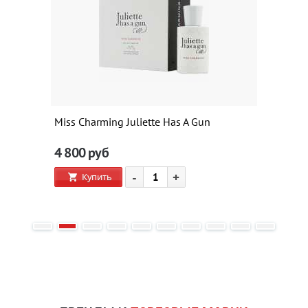
Miss Charming Juliette Has A Gun
4 800
руб
-
+
Купить