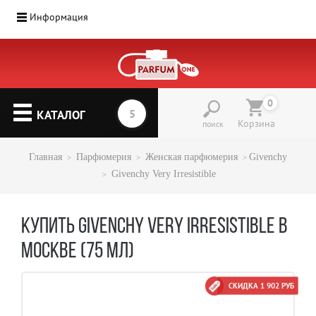
Информация
0
КАТАЛОГ
Корзина
поиск
Главная
Парфюмерия
Женская парфюмерия
Givenchy
Givenchy Very Irresistible
КУПИТЬ GIVENCHY VERY IRRESISTIBLE В
МОСКВЕ (75 МЛ)
СКИДКА 1 902 РУБ