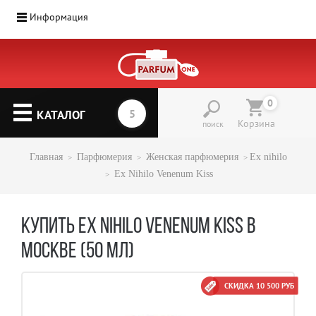
Информация
0
КАТАЛОГ
Корзина
поиск
Главная
Парфюмерия
Женская парфюмерия
Ex nihilo
Ex Nihilo Venenum Kiss
КУПИТЬ EX NIHILO VENENUM KISS В
МОСКВЕ (50 МЛ)
СКИДКА 10 500 РУБ