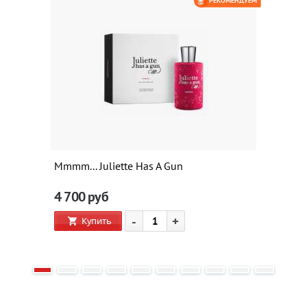
РЕКОМЕНДУЕМ
Mmmm... Juliette Has A Gun
4 700
руб
-
+
Купить