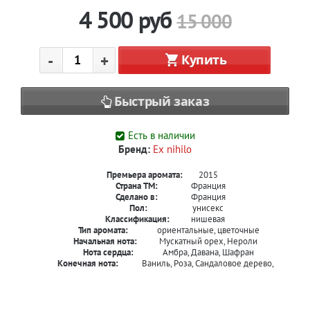
4 500
руб
15 000
-
+
Купить
Быстрый заказ
Есть в наличии
Бренд:
Ex nihilo
Премьера аромата:
2015
Страна ТМ:
Франция
Сделано в:
Франция
Пол:
унисекс
Классификация:
нишевая
Тип аромата:
ориентальные, цветочные
Начальная нота:
Мускатный орех, Нероли
Нота сердца:
Амбра, Давана, Шафран
Конечная нота:
Ваниль, Роза, Сандаловое дерево,