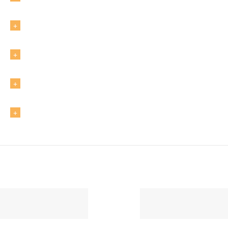
+
+
+
+