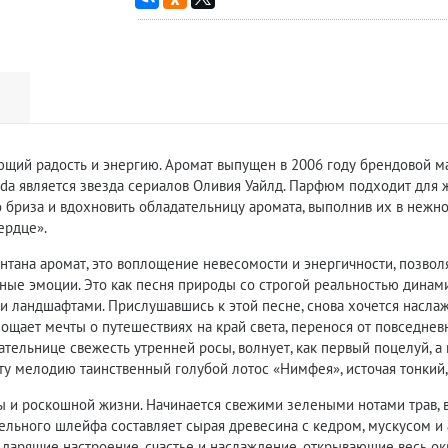
ающий радость и энергию. Аромат выпущен в 2006 году брендовой м
da является звезда сериалов Оливия Уайлд. Парфюм подходит для 
 бриза и вдохновить обладательницу аромата, выполнив их в нежн
ердце».
 фонтана аромат, это воплощение невесомости и энергичности, позво
вные эмоции. Это как песня природы со строгой реальностью дина
ми ландшафтами. Прислушавшись к этой песне, снова хочется насла
лощает мечты о путешествиях на край света, перенося от повседнев
дательнице свежесть утренней росы, волнует, как первый поцелуй, а
ту мелодию таинственный голубой лотос «Нимфея», источая тонкий,
ды и роскошной жизни. Начинается свежими зелеными нотами трав, в
ельного шлейфа составляет сырая древесина с кедром, мускусом и 
 дарящие настроение, счастье и наслаждение, открывающие весь о