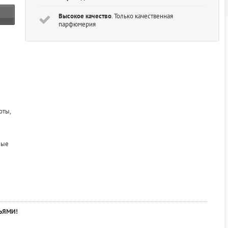
Высокое качество
. Только качественная
парфюмерия
оты,
ные
ЬЯМИ!