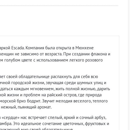
аркой Escada. Компания была открыта в Мюнхене
женщин не зависимо от возраста. При создании флакона и
ом голубом цвете с использованием легкого розового
ляет своей обладательнице распахнуть для себя всю
мичной городской жизни, звучащая среди шумных улиц и
ждаться каждым мгновением, жить полной жизнью, дарить
ной жизни и проблем на райский остров, где природа
 морской бриз бодрит. Звучит мелодия веселого, теплого
 нежный, пьянящий аромат.
 «сердце» нас встречает спелый, яркий и сочный арбуз,
амбра. Это идеальное сочетание цветочных, фруктовых и
кружающий мир своей обладательнице.