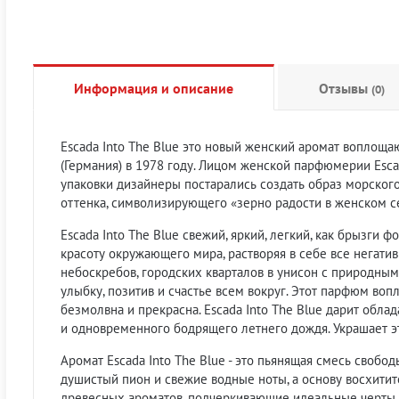
Информация и описание
Отзывы
(0)
Escada Into The Blue это новый женский аромат воплощ
(Германия) в 1978 году. Лицом женской парфюмерии Esca
упаковки дизайнеры постарались создать образ морского
оттенка, символизирующего «зерно радости в женском с
Escada Into The Blue свежий, яркий, легкий, как брызги
красоту окружающего мира, растворяя в себе все негати
небоскребов, городских кварталов в унисон с природны
улыбку, позитив и счастье всем вокруг. Этот парфюм воп
безмолвна и прекрасна. Escada Into The Blue дарит обла
и одновременного бодрящего летнего дождя. Украшает э
Аромат Escada Into The Blue - это пьянящая смесь свобо
душистый пион и свежие водные ноты, а основу восхитит
древесных ароматов, подчеркивающие идеальные черты,