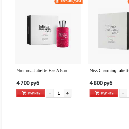
ЕМ
РЕКОМЕНДУЕМ
0 РУБ
Mmmm... Juliette Has A Gun
Miss Charming Juliet
4 700
руб
4 800
руб
-
+
-
Купить
Купить