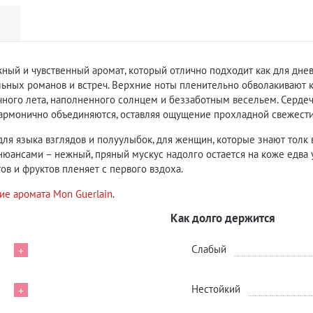
нежный и чувственный аромат, который отлично подходит как для дне
льных романов и встреч. Верхние ноты пленительно обволакивают к
чного лета, наполненного солнцем и беззаботным весельем. Серде
армонично объединяются, оставляя ощущение прохладной свежести
, для языка взглядов и полуулыбок, для женщин, которые знают толк
юансами – нежный, пряный мускус надолго остается на коже едва
ов и фруктов пленяет с первого вздоха.
ие аромата Mon Guerlain
.
Как долго держится
Слабый
+
Нестойкий
+