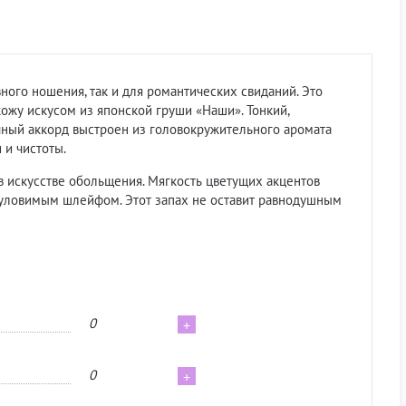
вного ношения, так и для романтических свиданий. Это
ожу искусом из японской груши «Наши». Тонкий,
чный аккорд выстроен из головокружительного аромата
 и чистоты.
 в искусстве обольщения. Мягкость цветущих акцентов
 уловимым шлейфом. Этот запах не оставит равнодушным
0
+
0
+